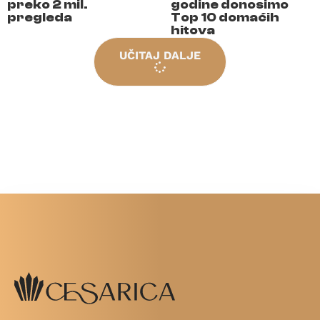
preko 2 mil.
godine donosimo
pregleda
Top 10 domaćih
hitova
UČITAJ DALJE