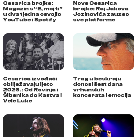
Cesarica brojke:
Nove Cesarica
Magazin s “E, moj ti”
brojke: Raj Jakova
u dva tjedna osvojio
Jozinovića zauzeo
YouTube i Spotify
sve platforme
Cesarica izvođači
Trag u beskraju
obilježavaju ljeto
donosi šest dana
2026.: Od Rovinja i
vrhunskih
Šibenika do Kastva i
koncerata i emocija
Vele Luke