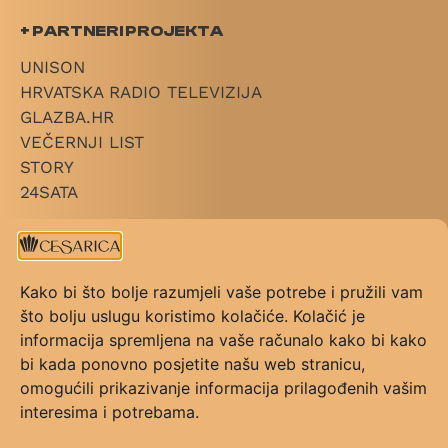
+ PARTNERI PROJEKTA
UNISON
HRVATSKA RADIO TELEVIZIJA
GLAZBA.HR
VEČERNJI LIST
STORY
24SATA
+ LINKOVI
O CESARICI
Kako bi što bolje razumjeli vaše potrebe i pružili vam
KATEGORIJE
što bolju uslugu koristimo kolačiće. Kolačić je
PRAVILNIK NAGRADE
informacija spremljena na vaše računalo kako bi kako
PRAVILNIK GLASOVANJA
bi kada ponovno posjetite našu web stranicu,
KONTAKT
omogućili prikazivanje informacija prilagođenih vašim
UVJETI KORIŠTENJA
interesima i potrebama.
FAQ