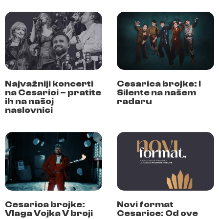
Najvažniji koncerti
Cesarica brojke: I
na Cesarici – pratite
Silente na našem
ih na našoj
radaru
naslovnici
Cesarica brojke:
Novi format
Vlaga Vojka V broji
Cesarice: Od ove