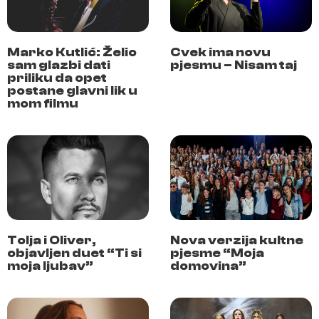
Marko Kutlić: Želio
Cvek ima novu
sam glazbi dati
pjesmu – Nisam taj
priliku da opet
postane glavni lik u
mom filmu
Tolja i Oliver,
Nova verzija kultne
objavljen duet “Ti si
pjesme “Moja
moja ljubav”
domovina”