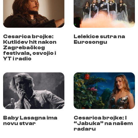
Cesarica brojke:
Lelekice sutra na
Kutlićev hit nakon
Eurosongu
Zagrebačkog
festivala, osvojio i
YT i radio
Baby Lasagna ima
Cesarica brojke: I
novu stvar
“Jabuka” na našem
radaru