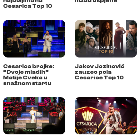
najboljima na
nizati uspjehe
Cesarica Top 10
Cesarica brojke:
Jakov Jozinović
“Dvoje mladih”
zauzeo pola
Matije Cveka u
Cesarice Top 10
snažnom startu