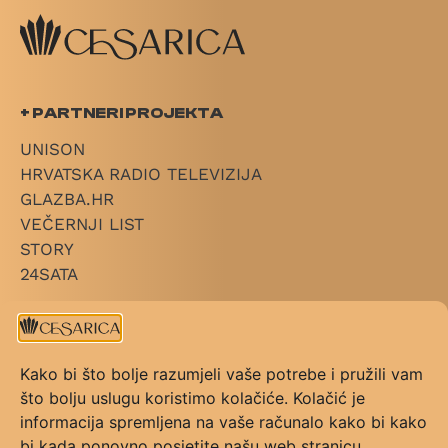
+ PARTNERI PROJEKTA
UNISON
HRVATSKA RADIO TELEVIZIJA
GLAZBA.HR
VEČERNJI LIST
STORY
24SATA
+ LINKOVI
O CESARICI
Kako bi što bolje razumjeli vaše potrebe i pružili vam
KATEGORIJE
što bolju uslugu koristimo kolačiće. Kolačić je
PRAVILNIK NAGRADE
informacija spremljena na vaše računalo kako bi kako
PRAVILNIK GLASOVANJA
bi kada ponovno posjetite našu web stranicu,