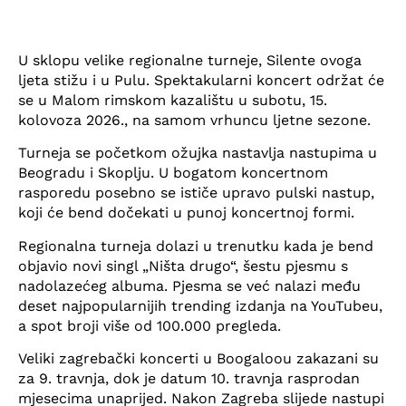
U sklopu velike regionalne turneje, Silente ovoga
ljeta stižu i u Pulu. Spektakularni koncert održat će
se u Malom rimskom kazalištu u subotu, 15.
kolovoza 2026., na samom vrhuncu ljetne sezone.
Turneja se početkom ožujka nastavlja nastupima u
Beogradu i Skoplju. U bogatom koncertnom
rasporedu posebno se ističe upravo pulski nastup,
koji će bend dočekati u punoj koncertnoj formi.
Regionalna turneja dolazi u trenutku kada je bend
objavio novi singl „Ništa drugo“, šestu pjesmu s
nadolazećeg albuma. Pjesma se već nalazi među
deset najpopularnijih trending izdanja na YouTubeu,
a spot broji više od 100.000 pregleda.
Veliki zagrebački koncerti u Boogaloou zakazani su
za 9. travnja, dok je datum 10. travnja rasprodan
mjesecima unaprijed. Nakon Zagreba slijede nastupi