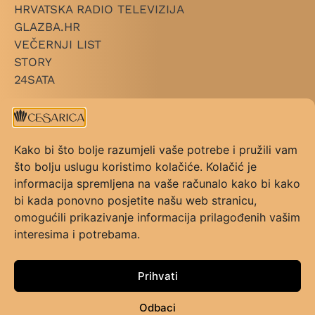
HRVATSKA RADIO TELEVIZIJA
GLAZBA.HR
VEČERNJI LIST
STORY
24SATA
+ LINKOVI
O CESARICI
Kako bi što bolje razumjeli vaše potrebe i pružili vam
KATEGORIJE
što bolju uslugu koristimo kolačiće. Kolačić je
PRAVILNIK NAGRADE
informacija spremljena na vaše računalo kako bi kako
PRAVILNIK GLASOVANJA
bi kada ponovno posjetite našu web stranicu,
KONTAKT
omogućili prikazivanje informacija prilagođenih vašim
UVJETI KORIŠTENJA
interesima i potrebama.
FAQ
+ PRATI NAS
Prihvati
Odbaci