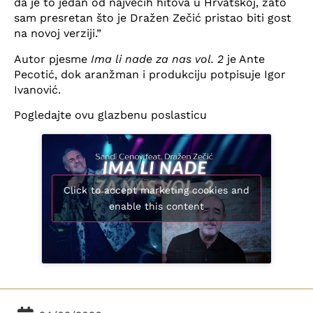
da je to jedan od najvećih hitova u Hrvatskoj, zato
sam presretan što je Dražen Zečić pristao biti gost
na novoj verziji.”
Autor pjesme
Ima li nade za nas vol. 2
je Ante
Pecotić, dok aranžman i produkciju potpisuje Igor
Ivanović.
Pogledajte ovu glazbenu poslasticu
Click to accept marketing cookies and
enable this content