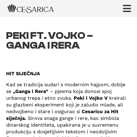
PEKI FT. VOJKO –
GANGA I RERA
HIT SIJEČNJA
Kad se tradicija sudari s modernim hajpom, dobije
se
„Ganga i Rera“
– pjesma koja donosi spoj
urbanog trepa i etno zvuka.
Peki i Vojko V
kreirali
su glazbeni eksperiment koji je zaludio mlade, ali
nedvojbeno i stare i osigurao si
Cesaricu za Hit
siječnja.
Sirova snaga gange i rere, kao simbola
dinarskog identiteta, upakirana je u suvremenu
produkciju s dosjetljivim tekstom i neodoljivim