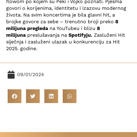
flowom po kojem su Peki i Vojko poznati. Pjesma
govori o korijenima, identitetu i izazovu modernog
života. Na svim koncertima je bila glavni hit, a
brojke govore za sebe – trenutno broji preko
8
milijuna pregleda
na YouTubeu i blizu
8
milijuna
preslušavanja na
Spotifyju.
Zasluženi Hit
siječnja i zasluženi ulazak u konkurenciju za Hit
2025. godine.
09/01/2024