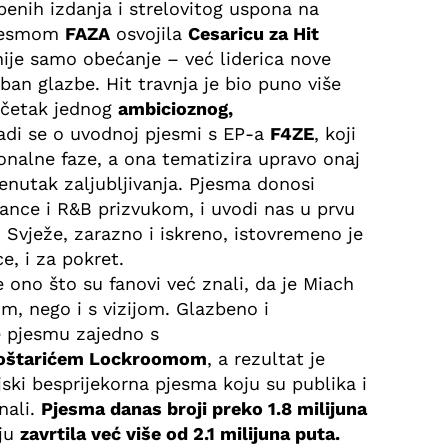
enih izdanja i strelovitog uspona na
jesmom
FAZA
osvojila
Cesaricu za Hit
 nije samo obećanje – već liderica nove
an glazbe. Hit travnja je bio puno više
početak jednog
ambicioznog,
adi se o uvodnoj pjesmi s EP-a
F4ZE
, koji
ionalne faze, a ona tematizira upravo onaj
renutak zaljubljivanja. Pjesma donosi
ance i R&B prizvukom, i uvodi nas u prvu
 Svježe, zarazno i iskreno, istovremeno je
e, i za pokret.
 ono što su fanovi već znali, da je Miach
m, nego i s vizijom. Glazbeno i
e pjesmu zajedno s
oštarićem Lockroomom
, a rezultat je
jski besprijekorna pjesma koju su publika i
nali.
Pjesma danas broji preko 1.8 milijuna
yju
zavrtila već više od 2.1 milijuna puta.