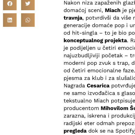
Nakon niza zapaženih glazb
domaćoj sceni,
Miach
je p
travnja
, potvrdivši da više
generacije domaće pop i urb
od hit-singla – to je bio 
konceptualnog projekta
. R
je podijeljen u četiri emoc
najuzbudljiviji početak – t
moderni pop zvuk s trap, d
od četiri emocionalne faze.
pjesma za klub i za slušalic
Nagrada
Cesarica
potvrđuje
ne samo izvođačica s glaso
tekstualno Miach potpisuj
producentom
Mihovilom Š
zarazna, iskrena i produkci
radijski eter odmah prepoz
pregleda
dok se na Spotif