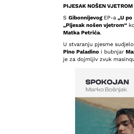
PIJESAK NOŠEN VJETROM 
S
Gibonnijevog
EP-a
„U po 
„Pijesak nošen vjetrom“
ko
Matka Petrića
.
U stvaranju pjesme sudjelo
Pino Paladino
i bubnjar
Ma
je za dojmljiv zvuk masin