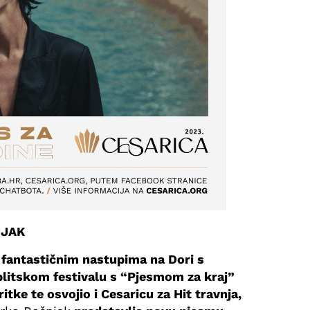
NJAK
 fantastičnim nastupima na Dori s
plitskom festivalu s “Pjesmom za kraj”
itke te osvojio i Cesaricu za Hit travnja,