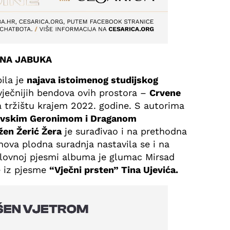
ENA JABUKA
ila je
najava istoimenog studijskog
ječnijih bendova ovih prostora –
Crvene
 tržištu krajem 2022. godine. S autorima
vskim Geronimom i Draganom
žen Žerić Žera
je surađivao i na prethodna
hova plodna suradnja nastavila se i na
ovnoj pjesmi albuma je glumac Mirsad
ve iz pjesme
“Vječni prsten” Tina Ujevića.