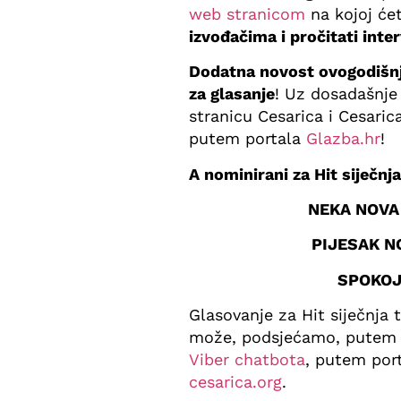
web stranicom
na kojoj će
izvođačima i pročitati inte
Dodatna novost ovogodišnje
za glasanje
! Uz dosadašnje
stranicu Cesarica i Cesaric
putem portala
Glazba.hr
!
A nominirani za Hit siječnj
NEKA NOVA
PIJESAK N
SPOKOJ
Glasovanje za Hit siječnja t
može, podsjećamo, pute
Viber chatbota
, putem por
cesarica.org
.