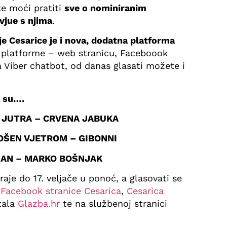
te moći pratiti
sve o nominiranim
rvjue s njima
.
 Cesarice je i nova, dodatna platforma
 platforme – web stranicu, Faceboook
a Viber chatbot, od danas glasati možete i
a su….
 JUTRA – CRVENA JABUKA
OŠEN VJETROM – GIBONNI
AN – MARKO BOŠNJAK
raje do 17. veljače u ponoć, a glasovati se
m
Facebook stranice Cesarica
,
Cesarica
tala
Glazba.hr
te na službenoj stranici