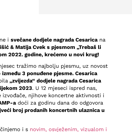
ne i
svečane dodjele nagrada Cesarica
na
rišić & Matija Cvek s pjesmom „Trebaš li
om 2022. godine, krećemo u novi krug!
mjesec tražimo najbolju pjesmu, uz novost
o između 3 ponuđene pjesme. Cesarica
bila
„zvijezda“ dodjele nagrada Cesarica
 tijekom 2023
. U 12 mjeseci ispred nas,
e izvođače, njihove koncertne aktivnosti i
ZAMP-a
doći za godinu dana do odgovora
jveći broj prodanih koncertnih ulaznica u
činjemo i s
novim, osvježenim, vizualom i