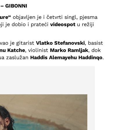
– GIBONNI
ure“
objavljen je i četvrti singl, pjesma
ji je dobio i prateći
videospot
u režiji
vao je gitarist
Vlatko Stefanovski
, basist
nu Katche
, violinist
Marko Ramljak
, dok
qua zaslužan
Haddis Alemayehu Haddinqo
.