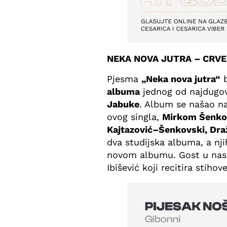
NEKA NOVA JUTRA – CRV
Pjesma
„Neka nova jutra“
b
albuma
jednog od najdugov
Jabuke
. Album se našao na
ovog singla,
Mirkom Šenko
Kajtazović–Šenkovski, Dra
dva studijska albuma, a nji
novom albumu. Gost u nasl
Ibišević koji recitira stiho