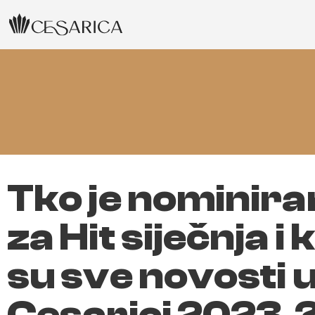
Tko je nominira
za Hit siječnja i 
su sve novosti 
Cesarici 2023.