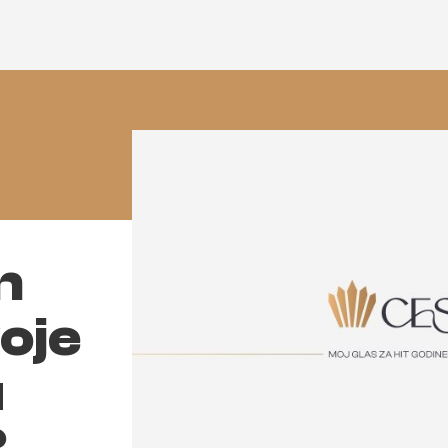
n
koje
u
?