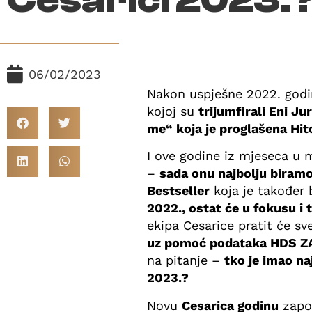
06/02/2023
Nakon uspješne 2022. godi
kojoj su
trijumfirali Eni Ju
me“ koja je proglašena Hit
I ove godine iz mjeseca u 
–
sada onu najbolju biram
Bestseller
koja je također 
2022., ostat će u fokusu i
ekipa Cesarice pratit će sv
uz pomoć podataka HDS 
na pitanje –
tko je imao na
2023.?
Novu
Cesarica godinu
zapo