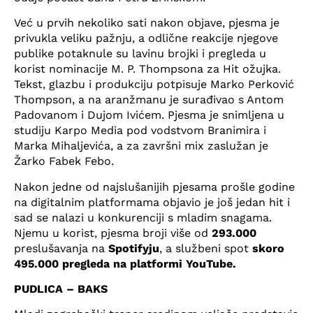
Već u prvih nekoliko sati nakon objave, pjesma je
privukla veliku pažnju, a odlične reakcije njegove
publike potaknule su lavinu brojki i pregleda u
korist nominacije M. P. Thompsona za Hit ožujka.
Tekst, glazbu i produkciju potpisuje Marko Perković
Thompson, a na aranžmanu je surađivao s Antom
Padovanom i Dujom Ivićem. Pjesma je snimljena u
studiju Karpo Media pod vodstvom Branimira i
Marka Mihaljevića, a za završni mix zaslužan je
Žarko Fabek Febo.
Nakon jedne od najslušanijih pjesama prošle godine
na digitalnim platformama objavio je još jedan hit i
sad se nalazi u konkurenciji s mladim snagama.
Njemu u korist, pjesma broji više od
293.000
preslušavanja na
Spotifyju
, a službeni spot
skoro
495.000 pregleda na platformi YouTube.
PUDLICA – BAKS