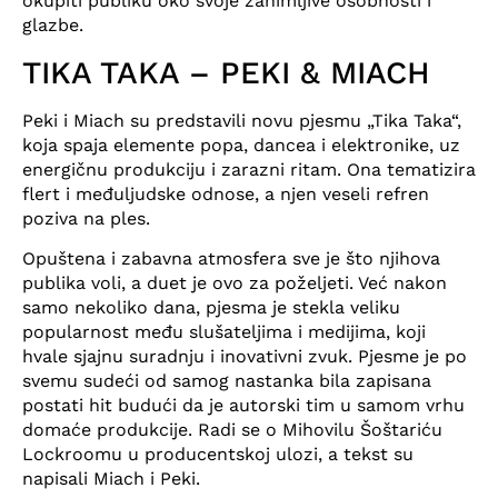
okupiti publiku oko svoje zanimljive osobnosti i
glazbe.
TIKA TAKA – PEKI & MIACH
Peki i Miach su predstavili novu pjesmu „Tika Taka“,
koja spaja elemente popa, dancea i elektronike, uz
energičnu produkciju i zarazni ritam. Ona tematizira
flert i međuljudske odnose, a njen veseli refren
poziva na ples.
Opuštena i zabavna atmosfera sve je što njihova
publika voli, a duet je ovo za poželjeti. Već nakon
samo nekoliko dana, pjesma je stekla veliku
popularnost među slušateljima i medijima, koji
hvale sjajnu suradnju i inovativni zvuk. Pjesme je po
svemu sudeći od samog nastanka bila zapisana
postati hit budući da je autorski tim u samom vrhu
domaće produkcije. Radi se o Mihovilu Šoštariću
Lockroomu u producentskoj ulozi, a tekst su
napisali Miach i Peki.