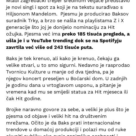
Mladi zagrebački treper sredinom veljače predstavio
je novi singl i spot za koji je na tekstu surađivao s
Hiljsonom Mandelom. Pjesmu je producirao Baksov
suradnik Trky, a brzo se našla na playlistama Z i X
generacije što joj je donijelo nominaciju za Hit
ožujka. Pjesma već ima
preko 185 tisuća pregleda, a
ušla je i u YouTube trending dok se na Spotifyju
zavrtila već više od 243 tisuće puta.
Baks je tek krenuo, ali kako je krenuo, čekaju ga
velike stvari, u to smo sigurni. Nedavno je rasprodao
Tvornicu Kulture u manje od dva tjedna, pa je
njegov koncert preseljen u Boćarski dom. U zadnjih
je godinu dana u vrtoglavom usponu, a pitanje je
vremena kad mu se smiješi statua za Hit mjeseca ili
čak Hit godine.
Brojke naravno govore za sebe, a veliki je plus što je
pjesma od objave i veliki hit na društvenim
mrežama. Očito je da Baks prati internacionalne
trendove u domaćoj produkciji i polazi mu od ruke