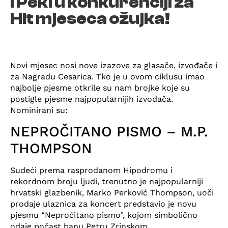
i Peki u konkurenciji za
Hit mjeseca ožujka!
Novi mjesec nosi nove izazove za glasače, izvođače i
za Nagradu Cesarica. Tko je u ovom ciklusu imao
najbolje pjesme otkrile su nam brojke koje su
postigle pjesme najpopularnijih izvođača.
Nominirani su:
NEPROČITANO PISMO – M.P.
THOMPSON
Sudeći prema rasprodanom Hipodromu i
rekordnom broju ljudi, trenutno je najpopularniji
hrvatski glazbenik, Marko Perković Thompson, uoči
prodaje ulaznica za koncert predstavio je novu
pjesmu “Nepročitano pismo”, kojom simbolično
odaje počast banu Petru Zrinskom.