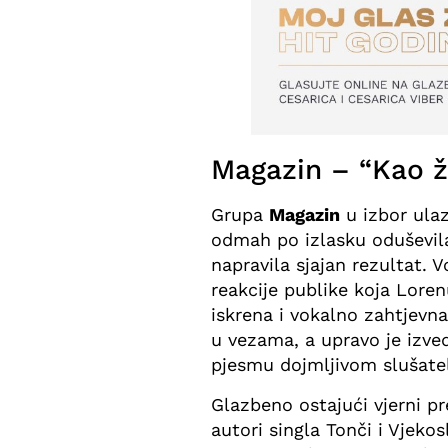
Magazin – “Kao ž
Grupa
Magazin
u izbor ula
odmah po izlasku oduševil
napravila sjajan rezultat. 
reakcije publike koja Lor
iskrena i vokalno zahtjevn
u vezama, a upravo je izve
pjesmu dojmljivom slušate
Glazbeno ostajući vjerni 
autori singla Tonči i Vjeko