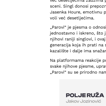
već desetljećima zauzima
sceni. Singl donosi prepozn
Jasenka Houre, emotivnu pri
voli već desetljećima.
„Parovi“ je pjesma o odnosi
jednostavno i iskreno, što
njihovi raniji singlovi, i ov
generacija koja ih prati na
kazalište i dalje ima snažan
Na platformama reakcije pu
svake njihove pjesme, uprav
„Parovi“ su se prirodno na