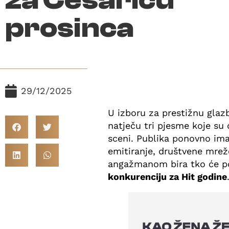
prosinca
29/12/2025
U izboru za prestižnu gla
natječu tri pjesme koje su
sceni. Publika ponovno ima
emitiranje, društvene mrež
angažmanom bira tko će po
konkurenciju za Hit godine