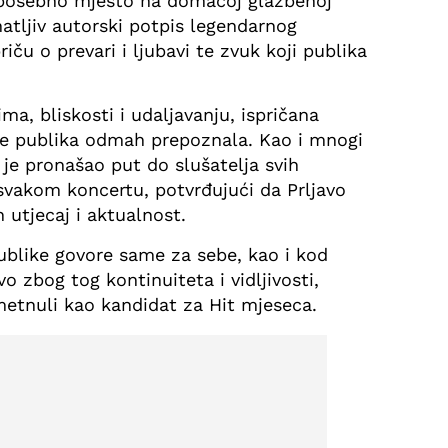
 posebno mjesto na domaćoj glazbenoj
atljiv autorski potpis legendarnog
ču o prevari i ljubavi te zvuk koji publika
ma, bliskosti i udaljavanju, ispričana
 je publika odmah prepoznala. Kao i mnogi
aj je pronašao put do slušatelja svih
 svakom koncertu, potvrđujući da Prljavo
 utjecaj i aktualnost.
blike govore same za sebe, kao i kod
o zbog tog kontinuiteta i vidljivosti,
metnuli kao kandidat za Hit mjeseca.