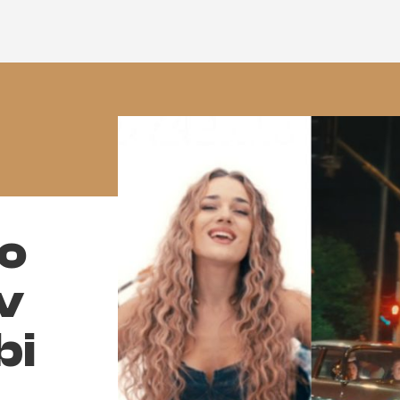
vo
v
bi