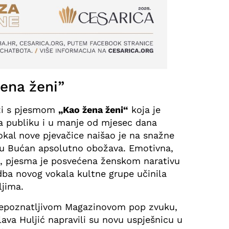
ena ženi”
zi s pjesmom
„Kao žena ženi“
koja je
a publiku i u manje od mjesec dana
Vokal nove pjevačice naišao je na snažne
enu Bućan apsolutno obožava. Emotivna,
a, pjesma je posvećena ženskom narativu
dba novog vokala kultne grupe učinila
ljima.
prepoznatljivom Magazinovom pop zvuku,
slava Huljić napravili su novu uspješnicu u