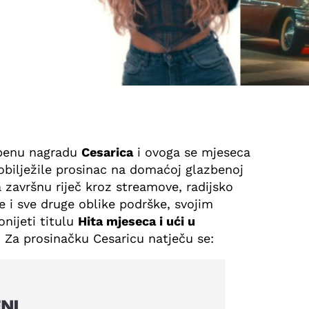
zbenu nagradu
Cesarica
i ovoga se mjeseca
 obilježile prosinac na domaćoj glazbenoj
 završnu riječ kroz streamove, radijsko
e i sve druge oblike podrške, svojim
nijeti titulu
Hita mjeseca i ući u
. Za prosinačku Cesaricu natječu se: