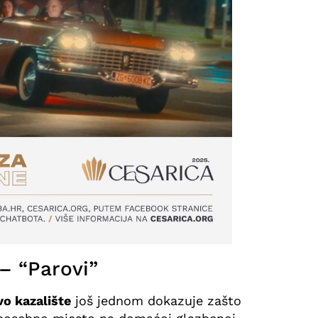
 – “Parovi”
vo kazalište
još jednom dokazuje zašto