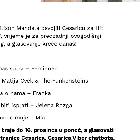
ljson Mandela osvojili Cesaricu za Hit
 vrijeme je za predzadnji ovogodišnji
g, a glasovanje kreće danas!
 nas sutra – Feminnem
 Matija Cvek & The Funkensteins
ča o nama – Franka
bit’ isplati – Jelena Rozga
unce moje – Mia
traje do 16. prosinca u ponoć, a glasovati
ranice Cesarica, Cesarica Viber chatbota,