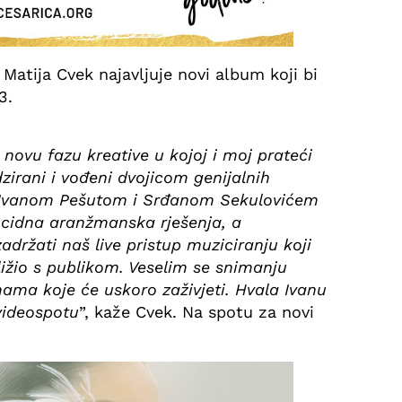
atija Cvek najavljuje novi album koji bi
3.
vu fazu kreative u kojoj i moj prateći
zirani i vođeni dvojicom genijalnih
, Ivanom Pešutom i Srđanom Sekulovićem
ucidna aranžmanska rješenja, a
ržati naš live pristup muziciranju koji
bližio s publikom. Veselim se snimanju
ma koje će uskoro zaživjeti. Hvala Ivanu
videospotu
”, kaže Cvek. Na spotu za novi