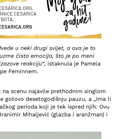
ede u neki drugi svijet, a ova je to
uzme čista emocija, što je po meni
izazove reakciju
”, istaknula je Pamela
upe Feminnem.
 na scenu najavile prethodnim singlom
le gotovo desetogodišnju pauzu, a „Ima li
ačkog perioda koji je tek ispred njih. Ovu
ranimir Mihaljević (glazba i aranžman) i