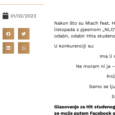
01/02/2023
Nakon što su Miach feat. Hi
listopada s pjesmom „NLO“,
odabir, odabir Hita studeno
U konkurenciji su:
Ima li
Ne moram ni ja –
Pri
Samo se lju
S
Glasovanje za Hit studenog 
se može putem Facebook st