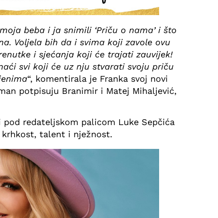
oja beba i ja snimili ‘Priču o nama’ i što
. Voljela bih da i svima koji zavole ovu
renutke i sjećanja koji će trajati zauvijek!
ći svi koji će uz nju stvarati svoju priču
oljenima
“, komentirala je Franka svoj novi
žman potpisuju Branimir i Matej Mihaljević,
 i pod redateljskom palicom Luke Sepčića
 krhkost, talent i nježnost.