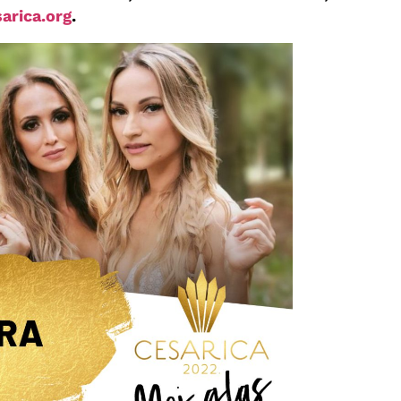
arica.org
.