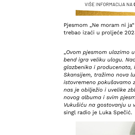
Pjesmom „Ne moram ni ja“ M
trebao izaći u proljeće 202
„
Ovom pjesmom ulazimo u no
bend igra veliku ulogu. Nad
glazbenika i producenata
Skansijem, tražimo nova l
istovremeno pokušavamo zad
nas je obilježio i uvelike z
novog albuma i svim pjesma
Vukušiću na gostovanju u 
singl radio je Luka Spečić.