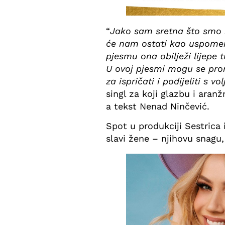
“
Jako sam sretna što smo m
će nam ostati kao uspomena
pjesmu ona obilježi lijepe t
U ovoj pjesmi mogu se prona
za ispričati i podijeliti s v
singl za koji glazbu i aran
a tekst Nenad Ninčević.
Spot u produkciji Sestrica
slavi žene – njihovu snagu,