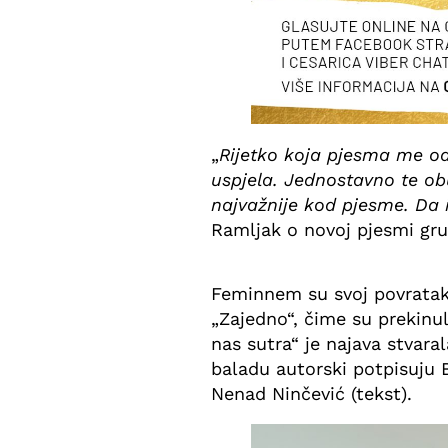
„
Rijetko koja pjesma me odv
uspjela. Jednostavno te ob
najvažnije kod pjesme. Da 
Ramljak o novoj pjesmi gr
Feminnem su svoj povratak
„Zajedno“, čime su prekinu
nas sutra“ je najava stvaral
baladu autorski potpisuju B
Nenad Ninčević (tekst).