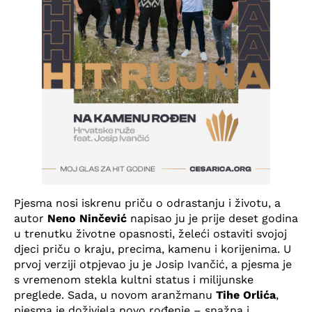
Pjesma nosi iskrenu priču o odrastanju i životu, a
autor
Neno Ninčević
napisao ju je prije deset godina
u trenutku životne opasnosti, želeći ostaviti svojoj
djeci priču o kraju, precima, kamenu i korijenima. U
prvoj verziji otpjevao ju je Josip Ivančić, a pjesma je
s vremenom stekla kultni status i milijunske
preglede. Sada, u novom aranžmanu
Tihe Orlića
,
pjesma je doživjela novo rođenje – snažna i