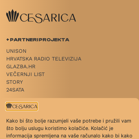
+ PARTNERI PROJEKTA
UNISON
HRVATSKA RADIO TELEVIZIJA
GLAZBA.HR
VEČERNJI LIST
STORY
24SATA
+ LINKOVI
O CESARICI
Kako bi što bolje razumjeli vaše potrebe i pružili vam
KATEGORIJE
što bolju uslugu koristimo kolačiće. Kolačić je
PRAVILNIK NAGRADE
informacija spremljena na vaše računalo kako bi kako
PRAVILNIK GLASOVANJA