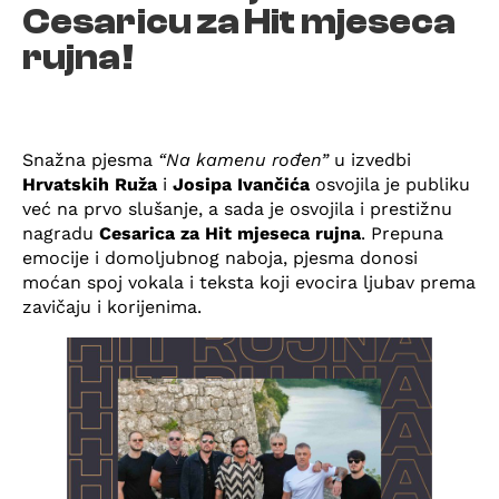
Cesaricu za Hit mjeseca
rujna!
Snažna pjesma
“Na kamenu rođen”
u izvedbi
Hrvatskih Ruža
i
Josipa Ivančića
osvojila je publiku
već na prvo slušanje, a sada je osvojila i prestižnu
nagradu
Cesarica za Hit mjeseca rujna
. Prepuna
emocije i domoljubnog naboja, pjesma donosi
moćan spoj vokala i teksta koji evocira ljubav prema
zavičaju i korijenima.