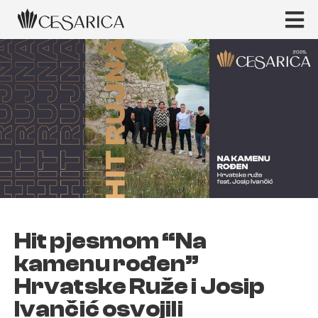
Hit pjesmom “Na
kamenu rođen”
Hrvatske Ruže i Josip
Ivančić osvojili