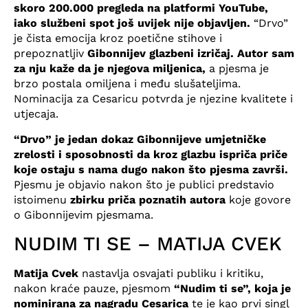
skoro 200.000 pregleda na platformi YouTube,
iako službeni spot još uvijek nije objavljen.
“Drvo”
je čista emocija kroz poetične stihove i
prepoznatljiv
Gibonnijev glazbeni izričaj. Autor sam
za nju kaže da je njegova miljenica,
a pjesma je
brzo postala omiljena i među slušateljima.
Nominacija za Cesaricu potvrda je njezine kvalitete i
utjecaja.
“Drvo” je jedan dokaz Gibonnijeve umjetničke
zrelosti i sposobnosti da kroz glazbu ispriča priče
koje ostaju s nama dugo nakon što pjesma završi.
Pjesmu je objavio nakon što je publici predstavio
istoimenu
zbirku priča poznatih autora
koje govore
o Gibonnijevim pjesmama.
NUDIM TI SE – MATIJA CVEK
Matija Cvek
nastavlja osvajati publiku i kritiku,
nakon kraće pauze, pjesmom
“Nudim ti se”, koja je
nominirana za nagradu Cesarica
te je kao prvi singl