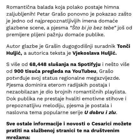
Romantična balada koja polako postaje himna
zaljubljenih! Petar Grašo ponovno je pokazao zašto
je jedno od najprepoznatljivijih imena domaće
glazbene scene, a pjesma
“Šta bi ja bez tebe”
još od
premijere plijeni pažnju domaće publike.
Autor glazbe je Grašin dugogodišnji suradnik
Tonči
Huljić,
a autorica teksta je
Vjekoslava Huljić.
S više od
68,448 slušanja na Spotifyju
i nešto više
od
900 tisuća pregleda na YouTubeu
, Grašo
potvrđuje svoj status regionalne megazvijezde.
Pjesma dominira eterom radijskih postaja i
nezaobilazan je dio brojnih romantičnih playlista.
Dok publika ne prestaje hvaliti emotivne stihove i
prepoznatljivu melodiju, pjesma je postala i
naslovna tema popularne serije
U dobru i zlu
.
Sve ostale informacije i novosti o Cesarici možete
pratiti na službenoj stranici te na društvenim
mrežama: