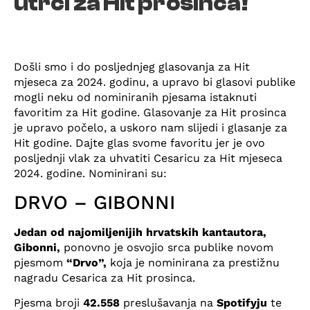
utrci za Hit prosinca!
Došli smo i do posljednjeg glasovanja za Hit
mjeseca za 2024. godinu, a upravo bi glasovi publike
mogli neku od nominiranih pjesama istaknuti
favoritim za Hit godine. Glasovanje za Hit prosinca
je upravo počelo, a uskoro nam slijedi i glasanje za
Hit godine. Dajte glas svome favoritu jer je ovo
posljednji vlak za uhvatiti Cesaricu za Hit mjeseca
2024. godine. Nominirani su:
DRVO – GIBONNI
Jedan od najomiljenijih hrvatskih kantautora,
Gibonni,
ponovno je osvojio srca publike novom
pjesmom
“Drvo”,
koja je nominirana za prestižnu
nagradu Cesarica za Hit prosinca.
Pjesma broji
42.558
preslušavanja na
Spotifyju
te