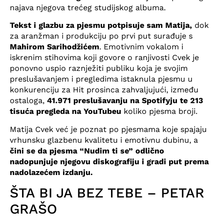
najava njegova trećeg studijskog albuma.
Tekst i glazbu za pjesmu potpisuje sam Matija,
dok
za aranžman i produkciju po prvi put surađuje s
Mahirom Sarihodžićem
. Emotivnim vokalom i
iskrenim stihovima koji govore o ranjivosti Cvek je
ponovno uspio raznježiti publiku koja je svojim
preslušavanjem i pregledima istaknula pjesmu u
konkurenciju za Hit prosinca zahvaljujući, između
ostaloga,
41.971 preslušavanju na Spotifyju te 213
tisuća pregleda na YouTubeu
koliko pjesma broji.
Matija Cvek već je poznat po pjesmama koje spajaju
vrhunsku glazbenu kvalitetu i emotivnu dubinu, a
čini se da pjesma “Nudim ti se” odlično
nadopunjuje njegovu diskografiju i gradi put prema
nadolazećem izdanju.
ŠTA BI JA BEZ TEBE – PETAR
GRAŠO