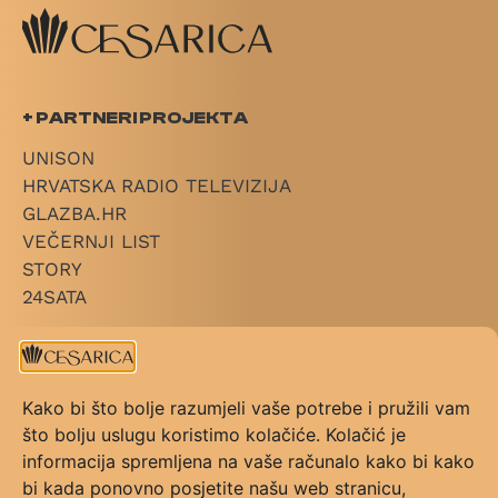
+ PARTNERI PROJEKTA
UNISON
HRVATSKA RADIO TELEVIZIJA
GLAZBA.HR
VEČERNJI LIST
STORY
24SATA
+ LINKOVI
O CESARICI
Kako bi što bolje razumjeli vaše potrebe i pružili vam
KATEGORIJE
što bolju uslugu koristimo kolačiće. Kolačić je
PRAVILNIK NAGRADE
informacija spremljena na vaše računalo kako bi kako
PRAVILNIK GLASOVANJA
bi kada ponovno posjetite našu web stranicu,
KONTAKT