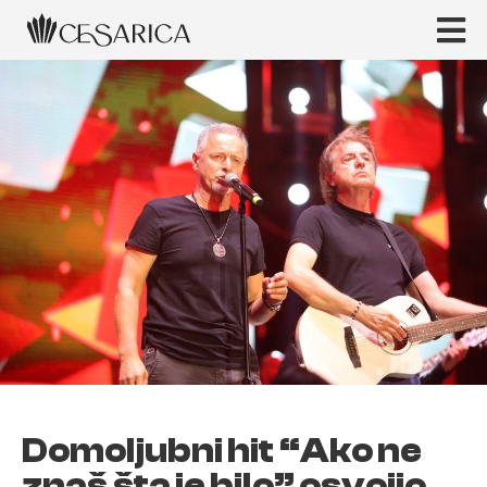
Domoljubni hit “Ako ne
znaš šta je bilo” osvojio