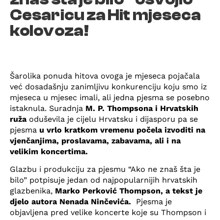
Cesaricu za Hit mjeseca
kolovoza!
Šarolika ponuda hitova ovoga je mjeseca pojačala
već dosadašnju zanimljivu konkurenciju koju smo iz
mjeseca u mjesec imali, ali jedna pjesma se posebno
istaknula. Suradnja
M. P. Thompsona i Hrvatskih
ruža
oduševila je cijelu Hrvatsku i dijasporu pa se
pjesma
u vrlo kratkom vremenu počela izvoditi na
vjenčanjima, proslavama, zabavama, ali i na
velikim koncertima.
Glazbu i produkciju za pjesmu “Ako ne znaš šta je
bilo” potpisuje jedan od najpopularnijih hrvatskih
glazbenika,
Marko Perković Thompson, a tekst je
djelo autora Nenada Ninčevića.
Pjesma je
objavljena pred velike koncerte koje su Thompson i