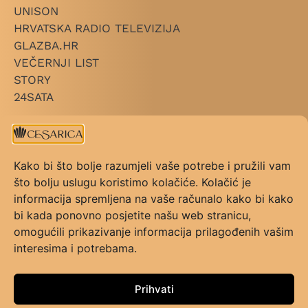
UNISON
HRVATSKA RADIO TELEVIZIJA
GLAZBA.HR
VEČERNJI LIST
STORY
24SATA
+ LINKOVI
O CESARICI
Kako bi što bolje razumjeli vaše potrebe i pružili vam
KATEGORIJE
što bolju uslugu koristimo kolačiće. Kolačić je
PRAVILNIK NAGRADE
informacija spremljena na vaše računalo kako bi kako
PRAVILNIK GLASOVANJA
bi kada ponovno posjetite našu web stranicu,
KONTAKT
omogućili prikazivanje informacija prilagođenih vašim
UVJETI KORIŠTENJA
interesima i potrebama.
FAQ
+ PRATI NAS
Prihvati