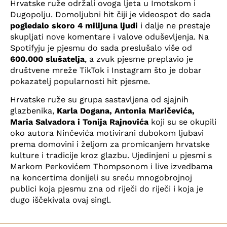
Hrvatske ruže održali ovoga ljeta u Imotskom i
Dugopolju. Domoljubni hit čiji je videospot do sada
pogledalo skoro 4 milijuna ljudi
i dalje ne prestaje
skupljati nove komentare i valove oduševljenja. Na
Spotifyju je pjesmu do sada preslušalo više od
600.000 slušatelja
, a zvuk pjesme preplavio je
društvene mreže TikTok i Instagram što je dobar
pokazatelj popularnosti hit pjesme.
Hrvatske ruže su grupa sastavljena od sjajnih
glazbenika,
Karla Dogana, Antonia Maričevića,
Maria Salvadora i Tonija Rajnovića
koji su se okupili
oko autora Ninčevića motivirani dubokom ljubavi
prema domovini i željom za promicanjem hrvatske
kulture i tradicije kroz glazbu. Ujedinjeni u pjesmi s
Markom Perkovićem Thompsonom i live izvedbama
na koncertima donijeli su sreću mnogobrojnoj
publici koja pjesmu zna od riječi do riječi i koja je
dugo iščekivala ovaj singl.