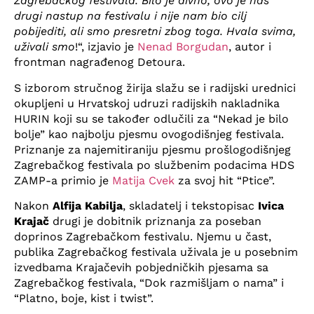
Zagrebačkog festivala. Bilo je divno, ovo je naš
drugi nastup na festivalu i nije nam bio cilj
pobijediti, ali smo presretni zbog toga. Hvala svima,
uživali smo
!“, izjavio je
Nenad Borgudan
, autor i
frontman nagrađenog Detoura.
S izborom stručnog žirija slažu se i radijski urednici
okupljeni u Hrvatskoj udruzi radijskih nakladnika
HURIN koji su se također odlučili za “Nekad je bilo
bolje” kao najbolju pjesmu ovogodišnjeg festivala.
Priznanje za najemitiraniju pjesmu prošlogodišnjeg
Zagrebačkog festivala po službenim podacima HDS
ZAMP-a primio je
Matija Cvek
za svoj hit “Ptice”.
Nakon
Alfija Kabilja
, skladatelj i tekstopisac
Ivica
Krajač
drugi je dobitnik priznanja za poseban
doprinos Zagrebačkom festivalu. Njemu u čast,
publika Zagrebačkog festivala uživala je u posebnim
izvedbama Krajačevih pobjedničkih pjesama sa
Zagrebačkog festivala, “Dok razmišljam o nama” i
“Platno, boje, kist i twist”.