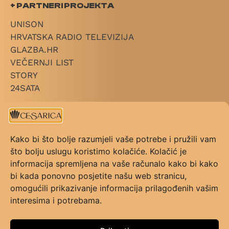
+ PARTNERI PROJEKTA
UNISON
HRVATSKA RADIO TELEVIZIJA
GLAZBA.HR
VEČERNJI LIST
STORY
24SATA
+ LINKOVI
O CESARICI
Kako bi što bolje razumjeli vaše potrebe i pružili vam
KATEGORIJE
što bolju uslugu koristimo kolačiće. Kolačić je
PRAVILNIK NAGRADE
informacija spremljena na vaše računalo kako bi kako
PRAVILNIK GLASOVANJA
bi kada ponovno posjetite našu web stranicu,
KONTAKT
omogućili prikazivanje informacija prilagođenih vašim
UVJETI KORIŠTENJA
interesima i potrebama.
FAQ
+ PRATI NAS