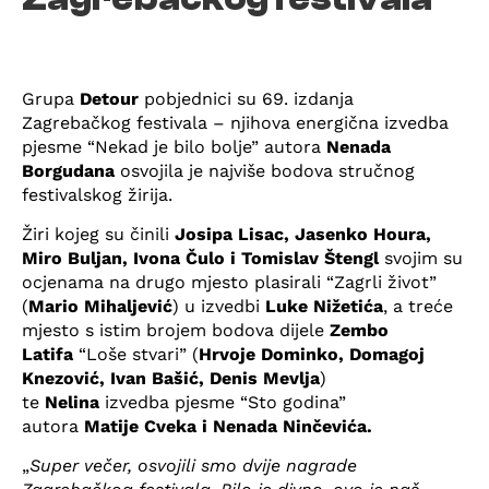
Grupa
Detour
pobjednici su 69. izdanja
Zagrebačkog festivala – njihova energična izvedba
pjesme “Nekad je bilo bolje” autora
Nenada
Borgudana
osvojila je najviše bodova stručnog
festivalskog žirija.
Žiri kojeg su činili
Josipa Lisac, Jasenko Houra,
Miro Buljan, Ivona Čulo i Tomislav Štengl
svojim su
ocjenama na drugo mjesto plasirali “Zagrli život”
(
Mario Mihaljević
) u izvedbi
Luke Nižetića
, a treće
mjesto s istim brojem bodova dijele
Zembo
Latifa
“Loše stvari” (
Hrvoje Dominko, Domagoj
Knezović, Ivan Bašić, Denis Mevlja
)
te
Nelina
izvedba pjesme “Sto godina”
autora
Matije Cveka i Nenada Ninčevića.
„
Super večer, osvojili smo dvije nagrade