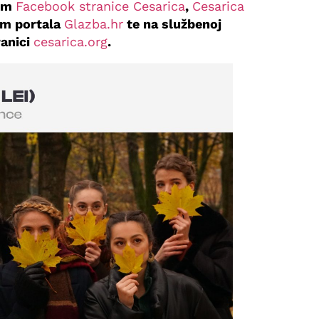
tem
Facebook stranice Cesarica
,
Cesarica
em portala
Glazba.hr
te na službenoj
ranici
cesarica.org
.