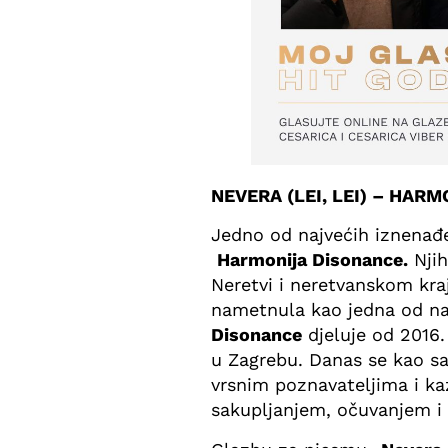
NEVERA (LEI, LEI) – HAR
Jedno od najvećih iznenađe
Harmonija Disonance.
Nji
Neretvi i neretvanskom kraj
nametnula kao jedna od naj
Disonance
djeluje od 2016.
u Zagrebu. Danas se kao sa
vrsnim poznavateljima i ka
sakupljanjem, očuvanjem i 