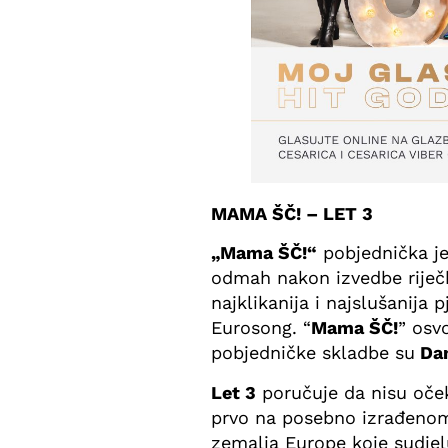
MAMA ŠČ! – LET 3
„Mama ŠČ!“
pobjednička je
odmah nakon izvedbe riječ
najklikanija i najslušanija
Eurosong. “
Mama ŠČ!
” osv
pobjedničke skladbe su
Dam
Let 3
poručuje da nisu očeki
prvo na posebno izrađenom
zemalja Europe koje sudjel