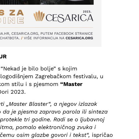
UR
“Nekad je bilo bolje” s kojim
šlogodišnjem Zagrebačkom festivalu, u
ikom stilu i s pjesmom
“Master
Dori 2023.
ti „Master Blaster“, a njegov izlazak
 da je pjesma zapravo parola ili sinteza
protekle tri godine. Radi se o ljubavnoj
itma, pomalo elektroničnog zvuka i
čemu osim glazbe govori i tekst“,
ispričao