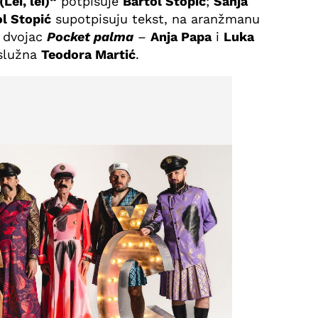
Lei, lei)“
potpisuje
Bartol Stopić
;
Sanja
l Stopić
supotpisuju tekst, na aranžmanu
 dvojac
Pocket palma
–
Anja Papa
i
Luka
aslužna
Teodora Martić
.