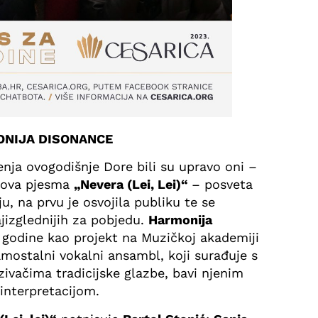
MONIJA DISONANCE
nja ovogodišnje Dore bili su upravo oni –
hova pjesma
„Nevera (Lei, Lei)“
– posveta
u, na prvu je osvojila publiku te se
izglednijih za pobjedu.
Harmonija
 godine kao projekt na Muzičkoj akademiji
mostalni vokalni ansambl, koji surađuje s
zivačima tradicijske glazbe, bavi njenim
interpretacijom.