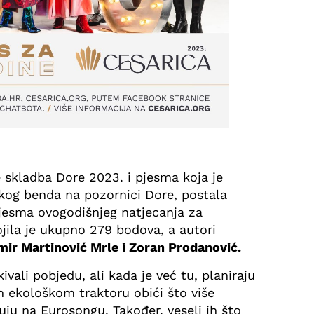
 skladba Dore 2023. i pjesma koja je
kog benda na pozornici Dore, postala
 pjesma ovogodišnjeg natjecanja za
ojila je ukupno 279 bodova, a autori
ir Martinović Mrle i Zoran Prodanović.
vali pobjedu, ali kada je već tu, planiraju
 ekološkom traktoru obići što više
uju na Eurosongu. Također, veseli ih što