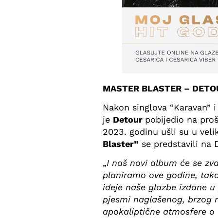
MASTER BLASTER – DETO
Nakon singlova “Karavan” i 
je
Detour
pobijedio na pro
2023. godinu ušli su u vel
Blaster”
se predstavili na 
„
I naš novi album će se zva
planiramo ove godine, tako
ideje naše glazbe izdane u 
pjesmi naglašenog, brzog r
apokaliptične atmosfere o 