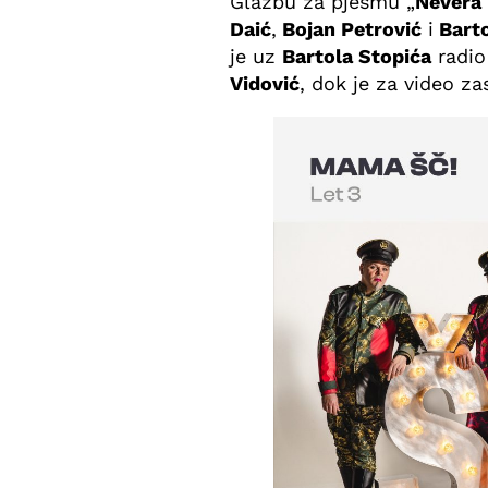
Glazbu za pjesmu „
Nevera (
Daić
,
Bojan Petrović
i
Barto
je uz
Bartola Stopića
radio
Vidović
, dok je za video z