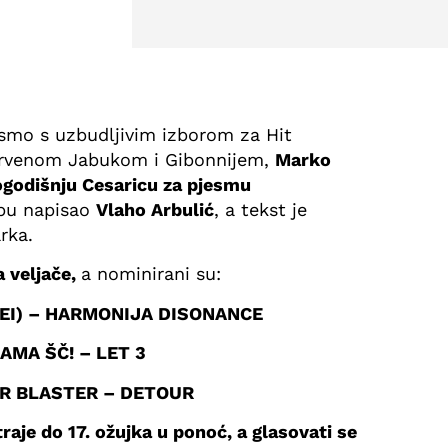
 smo s uzbudljivim izborom za Hit
s Crvenom Jabukom i Gibonnijem,
Marko
ogodišnju Cesaricu za pjesmu
zbu napisao
Vlaho Arbulić
, a tekst je
rka.
 veljače
,
a nominirani su:
LEI) – HARMONIJA DISONANCE
AMA ŠČ! – LET 3
R BLASTER – DETOUR
traje do 17. ožujka u ponoć
, a glasovati se