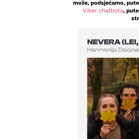
može, podsjećamo, pu
Viber chatbota
, put
st