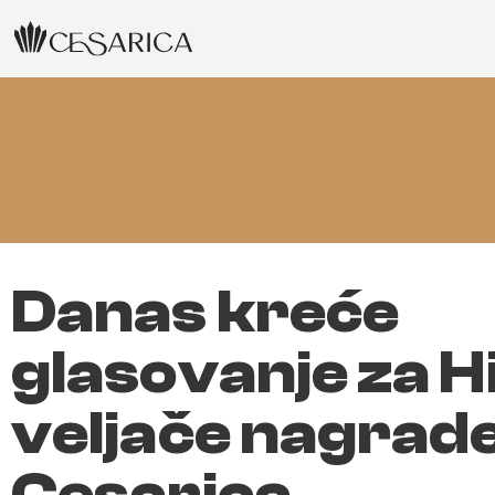
Danas kreće
glasovanje za H
veljače nagrad
Cesarica