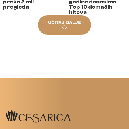
preko 2 mil.
godine donosimo
pregleda
Top 10 domaćih
hitova
UČITAJ DALJE