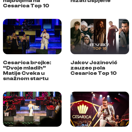
najboljima na
nizati uspjehe
Cesarica Top 10
Cesarica brojke:
Jakov Jozinović
“Dvoje mladih”
zauzeo pola
Matije Cveka u
Cesarice Top 10
snažnom startu