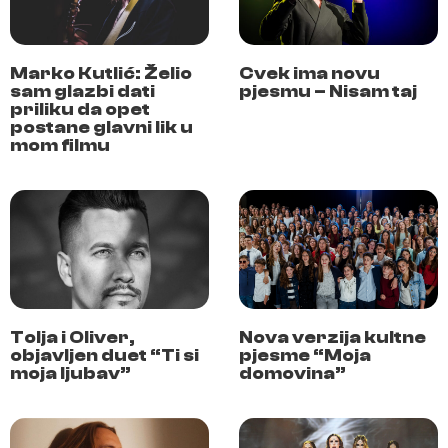
Marko Kutlić: Želio
Cvek ima novu
sam glazbi dati
pjesmu – Nisam taj
priliku da opet
postane glavni lik u
mom filmu
Tolja i Oliver,
Nova verzija kultne
objavljen duet “Ti si
pjesme “Moja
moja ljubav”
domovina”