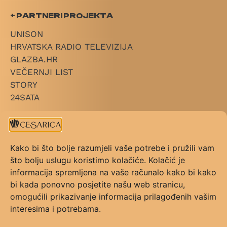
+ PARTNERI PROJEKTA
UNISON
HRVATSKA RADIO TELEVIZIJA
GLAZBA.HR
VEČERNJI LIST
STORY
24SATA
+ LINKOVI
O CESARICI
Kako bi što bolje razumjeli vaše potrebe i pružili vam
KATEGORIJE
što bolju uslugu koristimo kolačiće. Kolačić je
PRAVILNIK NAGRADE
informacija spremljena na vaše računalo kako bi kako
PRAVILNIK GLASOVANJA
bi kada ponovno posjetite našu web stranicu,
KONTAKT
omogućili prikazivanje informacija prilagođenih vašim
UVJETI KORIŠTENJA
interesima i potrebama.
FAQ