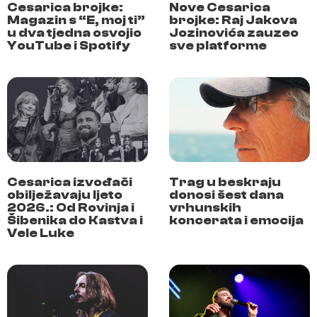
Cesarica brojke:
Nove Cesarica
Magazin s “E, moj ti”
brojke: Raj Jakova
u dva tjedna osvojio
Jozinovića zauzeo
YouTube i Spotify
sve platforme
Cesarica izvođači
Trag u beskraju
obilježavaju ljeto
donosi šest dana
2026.: Od Rovinja i
vrhunskih
Šibenika do Kastva i
koncerata i emocija
Vele Luke