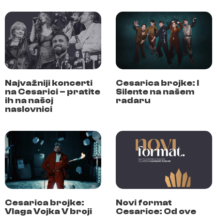
Najvažniji koncerti
Cesarica brojke: I
na Cesarici – pratite
Silente na našem
ih na našoj
radaru
naslovnici
Cesarica brojke:
Novi format
Vlaga Vojka V broji
Cesarice: Od ove