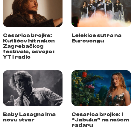
Cesarica brojke:
Lelekice sutra na
Kutlićev hit nakon
Eurosongu
Zagrebačkog
festivala, osvojio i
YT i radio
Baby Lasagna ima
Cesarica brojke: I
novu stvar
“Jabuka” na našem
radaru