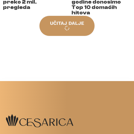
preko 2 mil.
godine donosimo
pregleda
Top 10 domaćih
hitova
UČITAJ DALJE