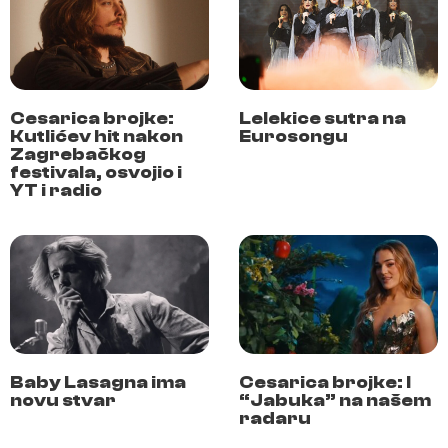
Cesarica brojke:
Lelekice sutra na
Kutlićev hit nakon
Eurosongu
Zagrebačkog
festivala, osvojio i
YT i radio
Baby Lasagna ima
Cesarica brojke: I
novu stvar
“Jabuka” na našem
radaru