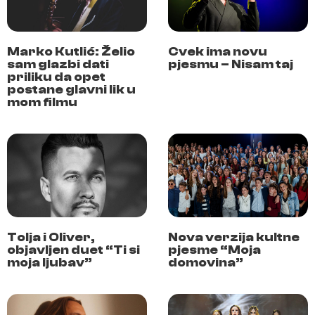
Marko Kutlić: Želio
Cvek ima novu
sam glazbi dati
pjesmu – Nisam taj
priliku da opet
postane glavni lik u
mom filmu
Tolja i Oliver,
Nova verzija kultne
objavljen duet “Ti si
pjesme “Moja
moja ljubav”
domovina”