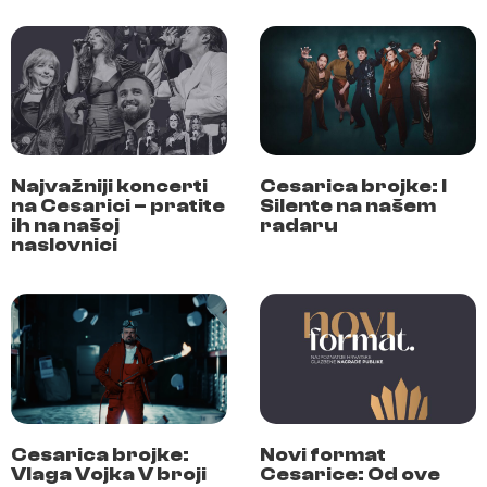
Najvažniji koncerti
Cesarica brojke: I
na Cesarici – pratite
Silente na našem
ih na našoj
radaru
naslovnici
Cesarica brojke:
Novi format
Vlaga Vojka V broji
Cesarice: Od ove