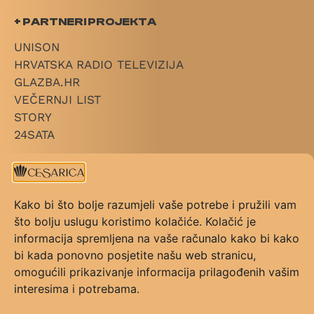
+ PARTNERI PROJEKTA
UNISON
HRVATSKA RADIO TELEVIZIJA
GLAZBA.HR
VEČERNJI LIST
STORY
24SATA
+ LINKOVI
O CESARICI
Kako bi što bolje razumjeli vaše potrebe i pružili vam
KATEGORIJE
što bolju uslugu koristimo kolačiće. Kolačić je
PRAVILNIK NAGRADE
informacija spremljena na vaše računalo kako bi kako
PRAVILNIK GLASOVANJA
bi kada ponovno posjetite našu web stranicu,
KONTAKT
omogućili prikazivanje informacija prilagođenih vašim
UVJETI KORIŠTENJA
interesima i potrebama.
FAQ