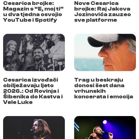
Cesarica brojke:
Nove Cesarica
Magazin s “E, moj ti”
brojke: Raj Jakova
u dva tjedna osvojio
Jozinovića zauzeo
YouTube i Spotify
sve platforme
Cesarica izvođači
Trag u beskraju
obilježavaju ljeto
donosi šest dana
2026.: Od Rovinja i
vrhunskih
Šibenika do Kastva i
koncerata i emocija
Vele Luke