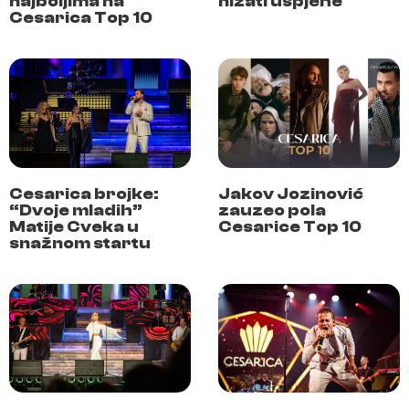
najboljima na
nizati uspjehe
Cesarica Top 10
Cesarica brojke:
Jakov Jozinović
“Dvoje mladih”
zauzeo pola
Matije Cveka u
Cesarice Top 10
snažnom startu