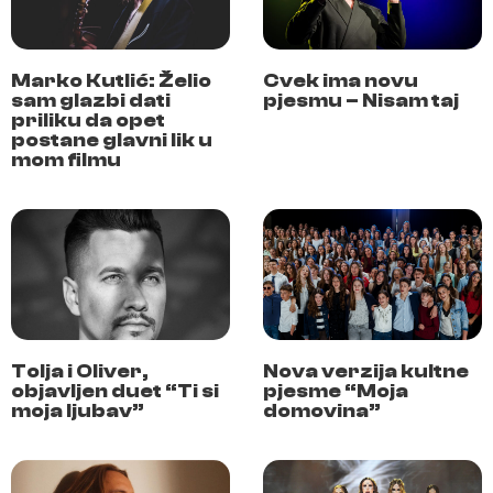
Marko Kutlić: Želio
Cvek ima novu
sam glazbi dati
pjesmu – Nisam taj
priliku da opet
postane glavni lik u
mom filmu
Tolja i Oliver,
Nova verzija kultne
objavljen duet “Ti si
pjesme “Moja
moja ljubav”
domovina”