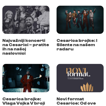
Najvažniji koncerti
Cesarica brojke: I
na Cesarici – pratite
Silente na našem
ih na našoj
radaru
naslovnici
Cesarica brojke:
Novi format
Vlaga Vojka V broji
Cesarice: Od ove