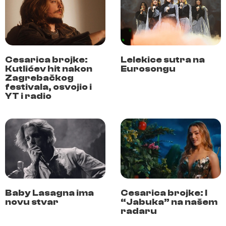
Cesarica brojke:
Lelekice sutra na
Kutlićev hit nakon
Eurosongu
Zagrebačkog
festivala, osvojio i
YT i radio
Baby Lasagna ima
Cesarica brojke: I
novu stvar
“Jabuka” na našem
radaru