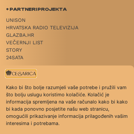
+ PARTNERI PROJEKTA
UNISON
HRVATSKA RADIO TELEVIZIJA
GLAZBA.HR
VEČERNJI LIST
STORY
24SATA
+ LINKOVI
O CESARICI
Kako bi što bolje razumjeli vaše potrebe i pružili vam
KATEGORIJE
što bolju uslugu koristimo kolačiće. Kolačić je
PRAVILNIK NAGRADE
informacija spremljena na vaše računalo kako bi kako
PRAVILNIK GLASOVANJA
bi kada ponovno posjetite našu web stranicu,
KONTAKT
omogućili prikazivanje informacija prilagođenih vašim
UVJETI KORIŠTENJA
interesima i potrebama.
FAQ