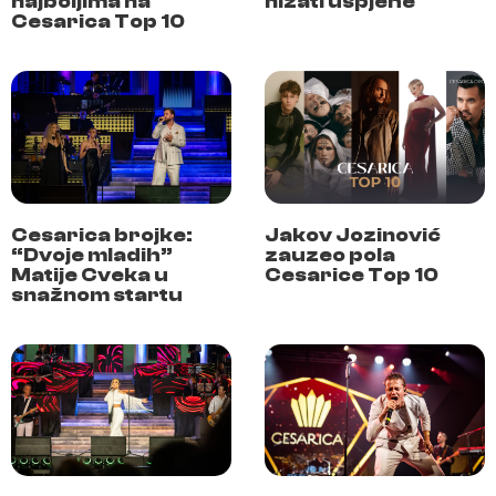
najboljima na
nizati uspjehe
Cesarica Top 10
Cesarica brojke:
Jakov Jozinović
“Dvoje mladih”
zauzeo pola
Matije Cveka u
Cesarice Top 10
snažnom startu