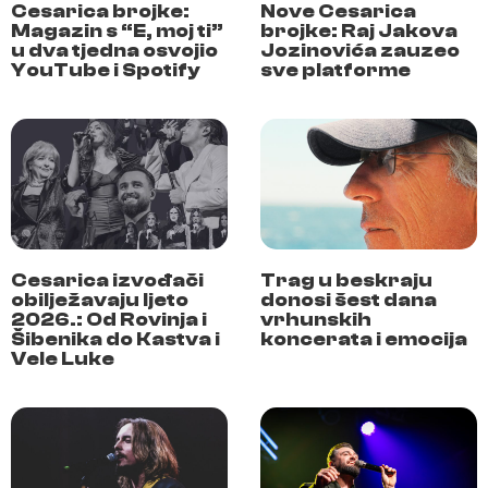
Cesarica brojke:
Nove Cesarica
Magazin s “E, moj ti”
brojke: Raj Jakova
u dva tjedna osvojio
Jozinovića zauzeo
YouTube i Spotify
sve platforme
Cesarica izvođači
Trag u beskraju
obilježavaju ljeto
donosi šest dana
2026.: Od Rovinja i
vrhunskih
Šibenika do Kastva i
koncerata i emocija
Vele Luke