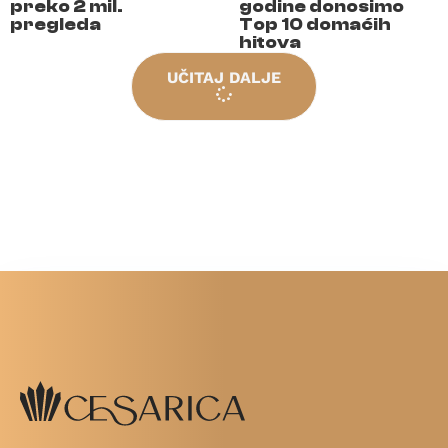
preko 2 mil.
godine donosimo
pregleda
Top 10 domaćih
hitova
UČITAJ DALJE