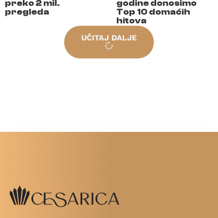
preko 2 mil.
godine donosimo
pregleda
Top 10 domaćih
hitova
UČITAJ DALJE