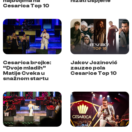
najboljima na
nizati uspjehe
Cesarica Top 10
Cesarica brojke:
Jakov Jozinović
“Dvoje mladih”
zauzeo pola
Matije Cveka u
Cesarice Top 10
snažnom startu