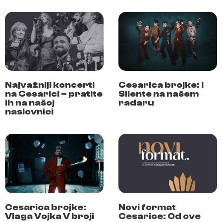
Najvažniji koncerti
Cesarica brojke: I
na Cesarici – pratite
Silente na našem
ih na našoj
radaru
naslovnici
Cesarica brojke:
Novi format
Vlaga Vojka V broji
Cesarice: Od ove