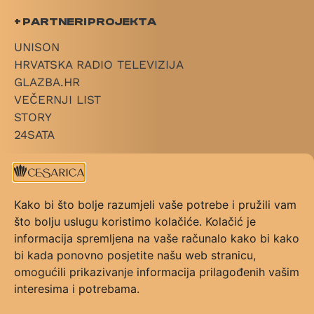
+ PARTNERI PROJEKTA
UNISON
HRVATSKA RADIO TELEVIZIJA
GLAZBA.HR
VEČERNJI LIST
STORY
24SATA
+ LINKOVI
O CESARICI
Kako bi što bolje razumjeli vaše potrebe i pružili vam
KATEGORIJE
što bolju uslugu koristimo kolačiće. Kolačić je
PRAVILNIK NAGRADE
informacija spremljena na vaše računalo kako bi kako
PRAVILNIK GLASOVANJA
bi kada ponovno posjetite našu web stranicu,
KONTAKT
omogućili prikazivanje informacija prilagođenih vašim
UVJETI KORIŠTENJA
interesima i potrebama.
FAQ