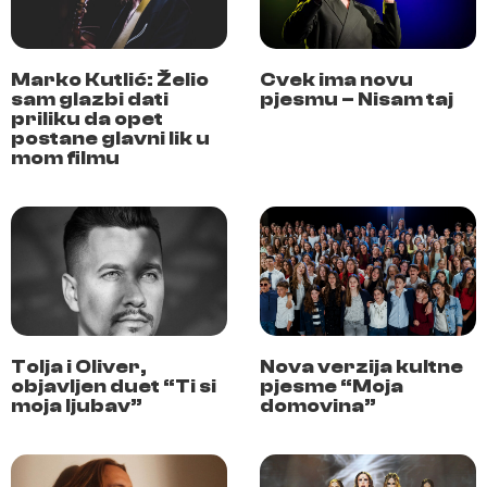
Marko Kutlić: Želio
Cvek ima novu
sam glazbi dati
pjesmu – Nisam taj
priliku da opet
postane glavni lik u
mom filmu
Tolja i Oliver,
Nova verzija kultne
objavljen duet “Ti si
pjesme “Moja
moja ljubav”
domovina”