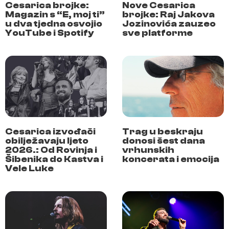
Cesarica brojke:
Nove Cesarica
Magazin s “E, moj ti”
brojke: Raj Jakova
u dva tjedna osvojio
Jozinovića zauzeo
YouTube i Spotify
sve platforme
Cesarica izvođači
Trag u beskraju
obilježavaju ljeto
donosi šest dana
2026.: Od Rovinja i
vrhunskih
Šibenika do Kastva i
koncerata i emocija
Vele Luke