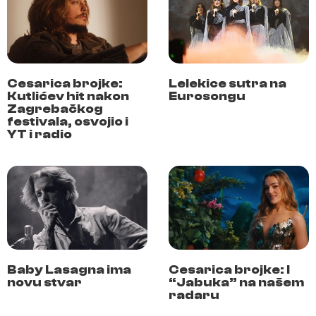
Cesarica brojke:
Lelekice sutra na
Kutlićev hit nakon
Eurosongu
Zagrebačkog
festivala, osvojio i
YT i radio
Baby Lasagna ima
Cesarica brojke: I
novu stvar
“Jabuka” na našem
radaru